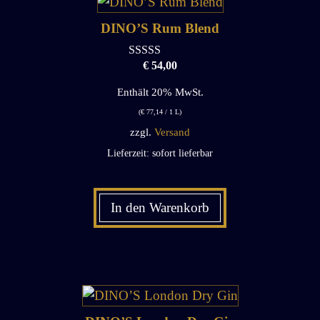
DINO’S Rum Blend
€
54,00
0
o
u
Enthält 20% MwSt.
t
o
(
€
77,14
/ 1 L)
f
zzgl.
Versand
5
Lieferzeit: sofort lieferbar
In den Warenkorb