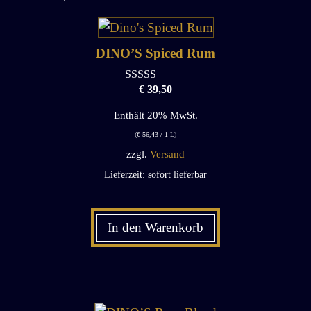
DINO’S Spiced Rum
€
39,50
0
o
u
Enthält 20% MwSt.
t
o
(
€
56,43
/ 1 L)
f
zzgl.
Versand
5
Lieferzeit: sofort lieferbar
In den Warenkorb