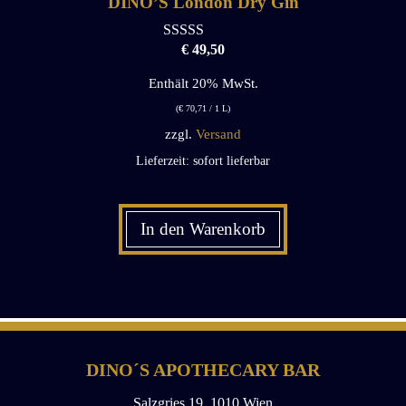
DINO’S London Dry Gin
€
49,50
0
o
u
Enthält 20% MwSt.
t
o
(
€
70,71
/ 1 L)
f
zzgl.
Versand
5
Lieferzeit: sofort lieferbar
In den Warenkorb
DINO´S APOTHECARY BAR
Salzgries 19. 1010 Wien