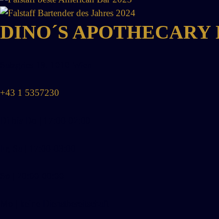
DINO´S APOTHECARY
Salzgries 19. 1010 Wien
+43 1 5357230
Di bis Do | 17:00-02:00
Fr, Sa | 17:00-03:00
So | 20:00-00:00
Mo | keine Dienstbereitschaft