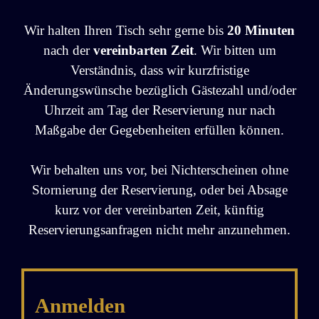
t
Wir halten Ihren Tisch sehr gerne bis
20 Minuten
e
nach der
vereinbarten Zeit
. Wir bitten um
r
Verständnis, dass wir kurzfristige
n
Änderungswünsche bezüglich Gästezahl und/oder
a
Uhrzeit am Tag der Reservierung nur nach
t
Maßgabe der Gegebenheiten erfüllen können.
i
v
Wir behalten uns vor, bei Nichterscheinen ohne
e
Stornierung der Reservierung, oder bei Absage
:
kurz vor der vereinbarten Zeit, künftig
Reservierungsanfragen nicht mehr anzunehmen.
Anmelden