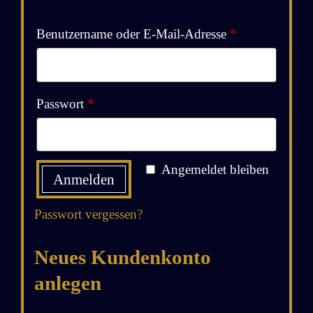
Erforderlich
Benutzername oder E-Mail-Adresse
*
Erforderlich
Passwort
*
A
Angemeldet bleiben
Anmelden
l
t
Passwort vergessen?
e
r
Neues Kundenkonto
n
anlegen
a
t