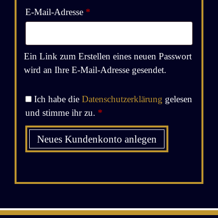
i
Erforderlich
E-Mail-Adresse
*
v
e
:
Ein Link zum Erstellen eines neuen Passwort
wird an Ihre E-Mail-Adresse gesendet.
A
Ich habe die
Datenschutzerklärung
gelesen
l
und stimme ihr zu.
*
t
e
Neues Kundenkonto anlegen
r
A
n
l
a
t
t
e
i
r