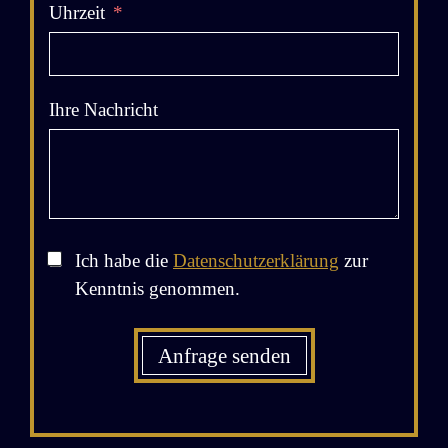
Uhrzeit
Ihre Nachricht
Ich habe die
Datenschutzerklärung
zur
Kenntnis genommen.
Anfrage senden
A
l