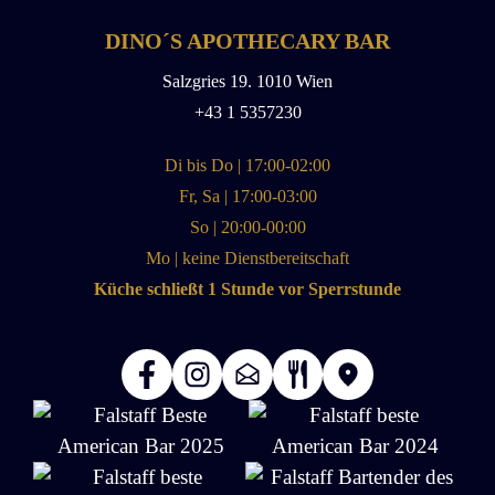
v
n
e
DINO´S APOTHECARY BAR
a
:
Salzgries 19. 1010 Wien
t
+43 1 5357230
i
v
Di bis Do | 17:00-02:00
e
Fr, Sa | 17:00-03:00
:
So | 20:00-00:00
Mo | keine Dienstbereitschaft
Küche schließt 1 Stunde vor Sperrstunde