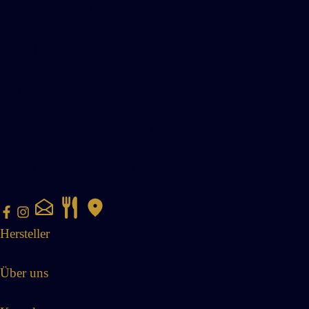
Di bis Do | 17:00-02:00
Fr, Sa | 17:00-03:00
So | 20:00-00:00
Mo | keine Dienstbereitschaft
Küche schließt 1 Stunde vor Sperrstunde
Hersteller
Über uns