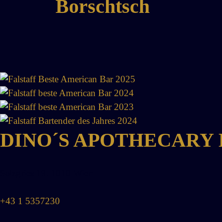
Borschtsch
DINO´S APOTHECARY
Salzgries 19. 1010 Wien
+43 1 5357230