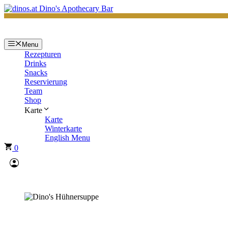
Zum
Inhalt
springen
Menu
Rezepturen
Drinks
Snacks
Reservierung
Team
Shop
Karte
Karte
Winterkarte
English Menu
0